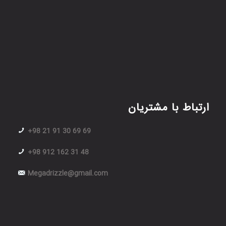
ارتباط با مشتریان
+98 21 91 30 69 69
+98 912 162 31 48
Megadrizzle@gmail.com