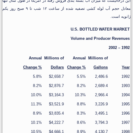
این درحالیست که میزان آب بسته بندی فروش رفته در آمریکا در طول سال تنها
معادل حجم آب لوله کشی تصفیه شده از ساعت ۱۲ شب تا ۹ صبح روز یکم
ژانویه است.
U.S. BOTTLED WATER MARKET
Volume and Producer Revenues
1992 – 2002
Annual
Millions of
Annual
Millions of
% Change
Dollars
% Change
Gallons
Year
5.8%
$2,658.7
5.5%
2,486.6
1992
8.2%
$2,876.7
8.2%
2,689.4
1993
10.0%
$3,164.3
10.3%
2,966.4
1994
11.3%
$3,521.9
8.8%
3,226.9
1995
8.9%
$3,835.4
8.3%
3,495.1
1996
10.1%
$4,222.7
8.6%
3,794.3
1997
10.5%
$4,666.1
8.9%
4,130.7
1998